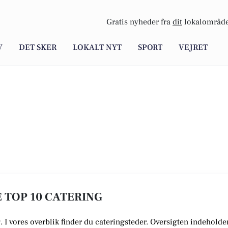
Gratis nyheder fra
dit
lokalområde
V
DET SKER
LOKALT NYT
SPORT
VEJRET
E TOP 10 CATERING
. I vores overblik finder du cateringsteder. Oversigten indeholde