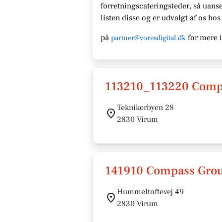
forretningscateringsteder, så uanse
listen disse og er udvalgt af os ho
på
for mere 
partner@voresdigital.dk
113210_113220 Comp
Teknikerbyen 28
2830 Virum
141910 Compass Gro
Hummeltoftevej 49
2830 Virum