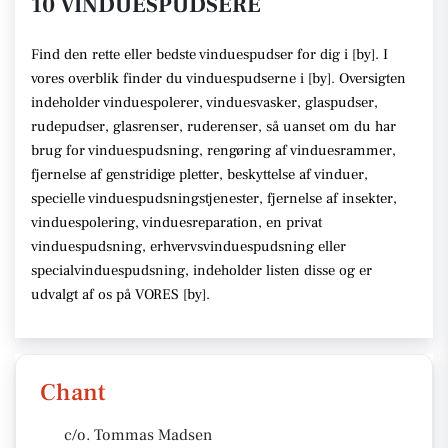
10 VINDUESPUDSERE
Find den rette
eller bedste vinduespudser
for dig i [
by
]. I
vores overblik finder du vinduespudserne i [
by
].
Oversigten
indeholder vinduespolerer, vinduesvasker, glaspudser,
rudepudser, glasrenser, ruderenser,
så uanset om du har
brug for vinduespudsning, rengøring af vinduesrammer,
fjernelse af genstridige pletter, beskyttelse af vinduer,
specielle vinduespudsningstjenester, fjernelse af insekter,
vinduespolering, vinduesreparation, en privat
vinduespudsning, erhvervsvinduespudsning eller
specialvinduespudsning,
indeholder listen disse
og er
udvalgt af os på VORES [
by
]
.
Chant
c/o. Tommas Madsen