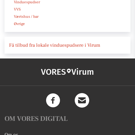
Vinduespudser
VVS
Værtshus / bar
Øvrige
Få tilbud fra lokale vinduespudsere i Virum
VORES
Virum
OM VORES DIGITAL
Om os