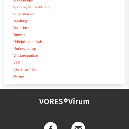
Speciallæge
Sport og fritidsaktivitet
Supermarked
Tandlæge
Taxi / Taxa
Tømrer
Udlejningselskab
Undervisning
Vinduespudser
VVS
Værtshus / bar
Øvrige
VORES
Virum