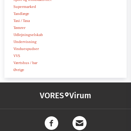
Supermarked
Tandlæge
Taxi / Taxa
Tømrer
Udlejningselskab
Undervisning
Vinduespudser
VVS
Værtshus / bar
Øvrige
VORES
Virum