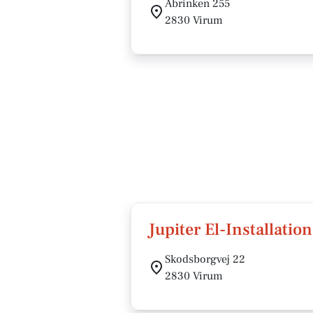
Åbrinken 255
2830 Virum
Jupiter El-Installatio
Skodsborgvej 22
2830 Virum