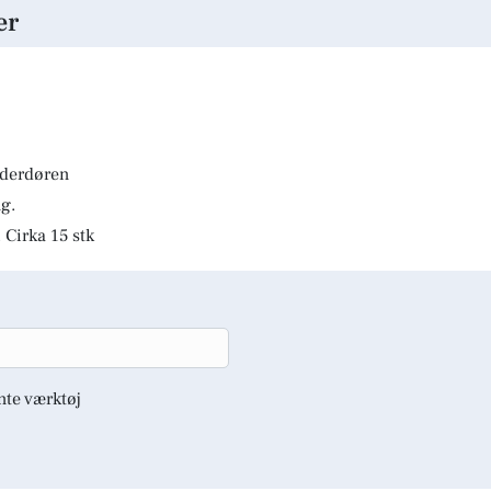
er
lderdøren
g.
 Cirka 15 stk
nte værktøj