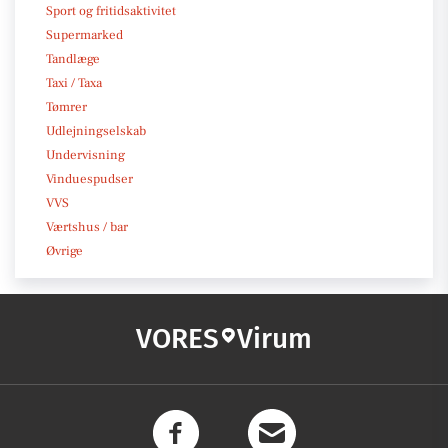
Sport og fritidsaktivitet
Supermarked
Tandlæge
Taxi / Taxa
Tømrer
Udlejningselskab
Undervisning
Vinduespudser
VVS
Værtshus / bar
Øvrige
VORES
Virum