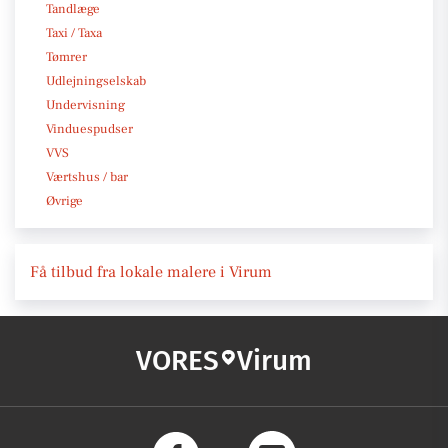
Tandlæge
Taxi / Taxa
Tømrer
Udlejningselskab
Undervisning
Vinduespudser
VVS
Værtshus / bar
Øvrige
Få tilbud fra lokale malere i Virum
VORES
Virum