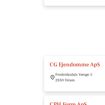
CG Ejendomme ApS
Frederiksdals Vænge 5
2830 Virum
CPH Form ApS