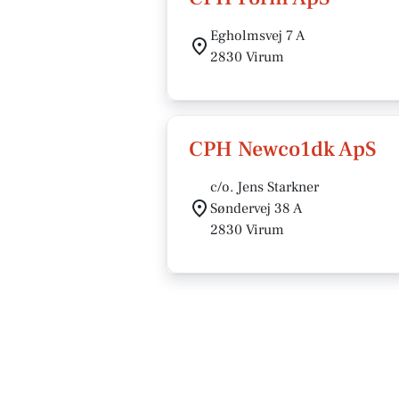
Egholmsvej 7 A
2830 Virum
CPH Newco1dk ApS
c/o. Jens Starkner
Søndervej 38 A
2830 Virum