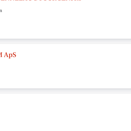
n
M ApS