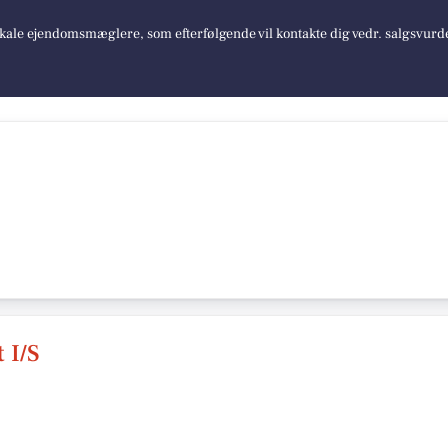
lokale ejendomsmæglere, som efterfølgende vil kontakte dig vedr. salgsvurd
 I/S