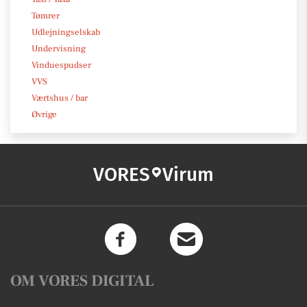
Tømrer
Udlejningselskab
Undervisning
Vinduespudser
VVS
Værtshus / bar
Øvrige
VORES
Virum
OM VORES DIGITAL