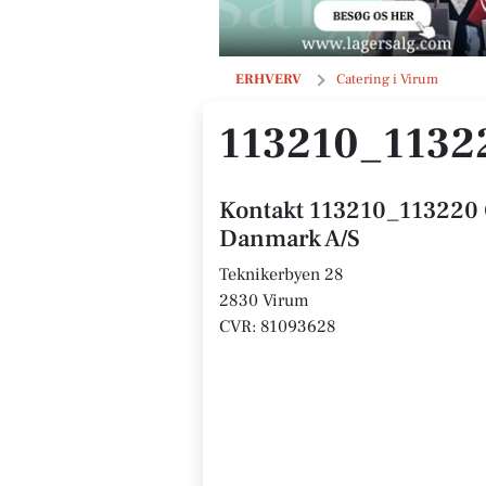
113210_113220 Compass Group Dan
ERHVERV
Catering i Virum
113210_113
Kontakt 113210_113220
Danmark A/S
Teknikerbyen 28
2830 Virum
CVR: 81093628