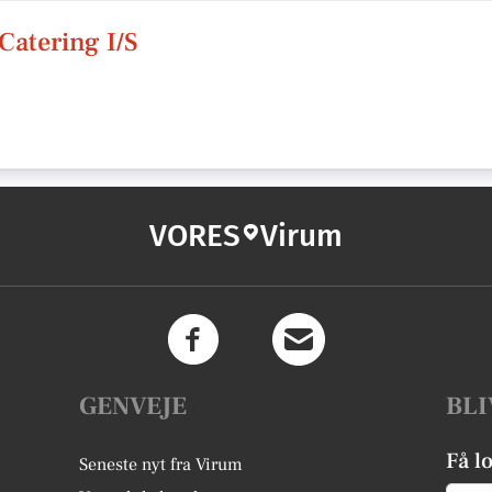
Catering I/S
VORES
Virum
GENVEJE
BLI
Få l
Seneste nyt fra Virum