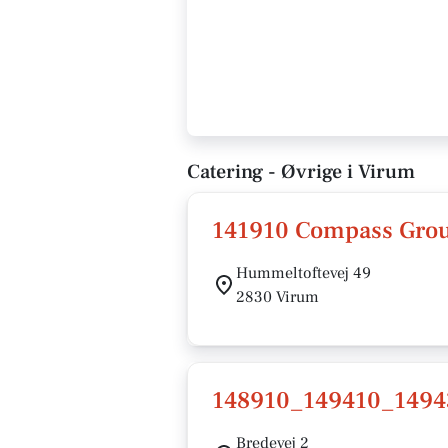
Catering - Øvrige i Virum
141910 Compass Gro
Hummeltoftevej 49
2830 Virum
148910_149410_1494
Bredevej 2