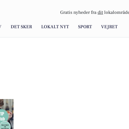
Gratis nyheder fra
dit
lokalområde
V
DET SKER
LOKALT NYT
SPORT
VEJRET