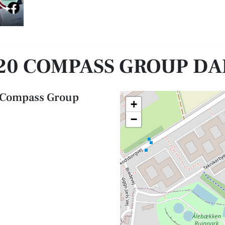
mark A/S
220 COMPASS GROUP DA
 Compass Group
+
−