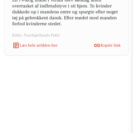
En 79-årig mand i Virum blev søndag aften
overrasket af indbrudstyve i sit hjem. To kvinder
dukkede op i mandens entre og spurgte efter noget
tøj på gebrokkent dansk. Efter mødet med manden
forlod kvinderne stedet.
Kilde: Nordsjællands Politi
Læs hele artiklen her
Kopiér link