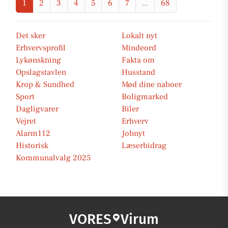
1
2
3
4
5
6
7
...
68
Det sker
Lokalt nyt
Erhvervsprofil
Mindeord
Lykønskning
Fakta om
Opslagstavlen
Husstand
Krop & Sundhed
Mød dine naboer
Sport
Boligmarked
Dagligvarer
Biler
Vejret
Erhverv
Alarm112
Jobnyt
Historisk
Læserbidrag
Kommunalvalg 2025
VORES
Virum