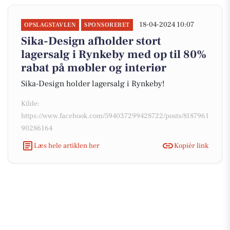
18-04-2024 10:07
OPSLAGSTAVLEN
SPONSORERET
Sika-Design afholder stort
lagersalg i Rynkeby med op til 80%
rabat på møbler og interiør
Sika-Design holder lagersalg i Rynkeby!
Kilde:
https://www.facebook.com/594037299428722/posts/8187961
90286164
Læs hele artiklen her
Kopiér link