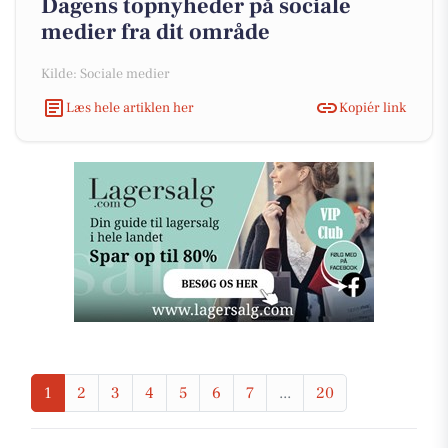
Dagens topnyheder på sociale
medier fra dit område
Kilde: Sociale medier
Læs hele artiklen her
Kopiér link
1
2
3
4
5
6
7
...
20