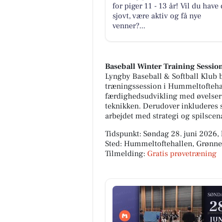
for piger 11 - 13 år! Vil du have 
sjovt, være aktiv og få nye
venner?...
Baseball Winter Training Sessio
Lyngby Baseball & Softball Klub 
træningssession i Hummeltofteha
færdighedsudvikling med øvelser s
teknikken. Derudover inkluderes s
arbejdet med strategi og spilscenar
Tidspunkt: Søndag 28. juni 2026, 
Sted: Hummeltoftehallen, Grønne
Tilmelding:
Gratis prøvetræning
SØND
2
JUN