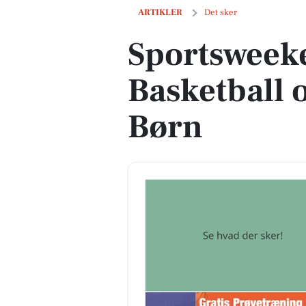
Sportsweekend i Virum: Basketball og 
ARTIKLER
Det sker
Sportsweek
Basketball 
Børn