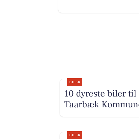
BILER
10 dyreste biler ti
Taarbæk Kommun
BILER