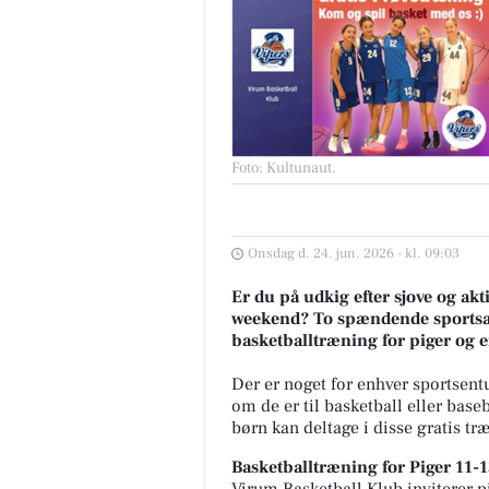
Foto: Kultunaut
.
Onsdag d. 24. jun. 2026 - kl. 09:03
Er du på udkig efter sjove og ak
weekend? To spændende sportsak
basketballtræning for piger og e
Der er noget for enhver sportsen
om de er til basketball eller baseb
børn kan deltage i disse gratis træ
Basketballtræning for Piger 11-1