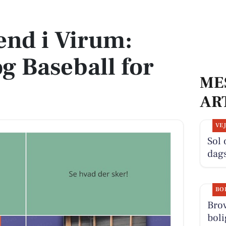
Baseball for Børn
end i Virum:
og Baseball for
ME
AR
VE
Sol 
dag
BO
Bro
boli