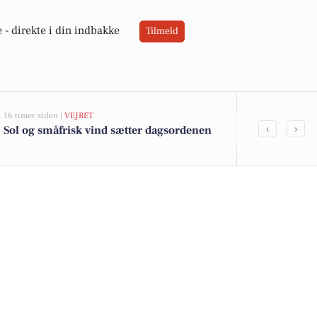
 -
direkte i din indbakke
Tilmeld
16 timer siden |
VEJRET
05-08-2026 13:02
‹
›
Sol og småfrisk vind sætter dagsordenen
Top 6 over dy
Priser op til