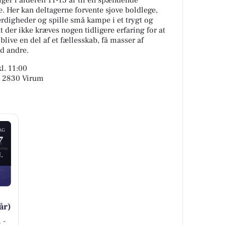
iger i alderen 11-13 år til en spændende
. Her kan deltagerne forvente sjove boldlege,
digheder og spille små kampe i et trygt og
at der ikke kræves nogen tidligere erfaring for at
 blive en del af et fællesskab, få masser af
d andre.
l. 11:00
, 2830 Virum
AG
7
.
år)
 -