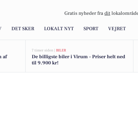
Gratis nyheder fra
dit
lokalområde
V
DET SKER
LOKALT NYT
SPORT
VEJRET
7 timer siden |
BILER
n af
De billigste biler i Virum - Priser helt ned
til 9.900 kr!