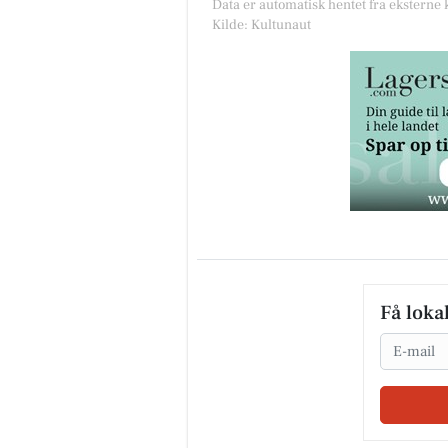
Data er automatisk hentet fra eksterne
Kilde: Kultunaut
Få loka
Email