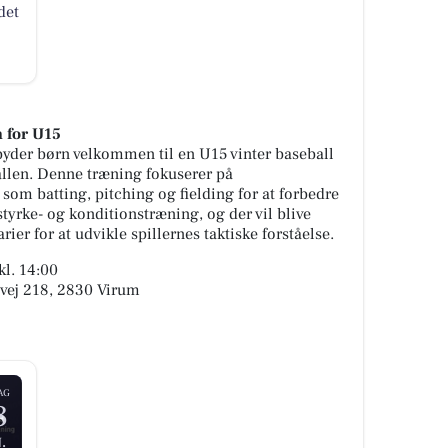
det
n for U15
byder børn velkommen til en U15 vinter baseball
llen. Denne træning fokuserer på
om batting, pitching og fielding for at forbedre
tyrke- og konditionstræning, og der vil blive
ier for at udvikle spillernes taktiske forståelse.
kl. 14:00
vej 218, 2830 Virum
AG
8
.