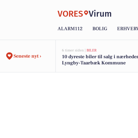
VORES
Virum
ALARM112
BOLIG
ERHVER
6 timer siden |
BILER
Seneste nyt ›
10 dyreste biler til salg i nærhede
Lyngby-Taarbæk Kommune