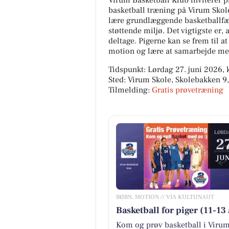
Virum Basketball Klub inviterer p
basketball træning på Virum Skole
lære grundlæggende basketballfær
støttende miljø. Det vigtigste er, 
deltage. Pigerne kan se frem til at
motion og lære at samarbejde me
Tidspunkt: Lørdag 27. juni 2026, k
Sted: Virum Skole, Skolebakken 9
Tilmelding:
Gratis prøvetræning
LØRD
2
JUN
BØRN, MOTION // VIA KULTUNAUT
Basketball for piger (11-13 
Kom og prøv basketball i Virum