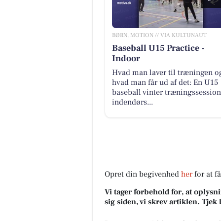
BØRN, MOTION // VIA KULTUNAUT
Baseball U15 Practice -
Indoor
Hvad man laver til træningen o
hvad man får ud af det: En U15
baseball vinter træningssession
indendørs...
Opret din begivenhed
her
for at f
Vi tager forbehold for, at oply
sig siden, vi skrev artiklen. Tje