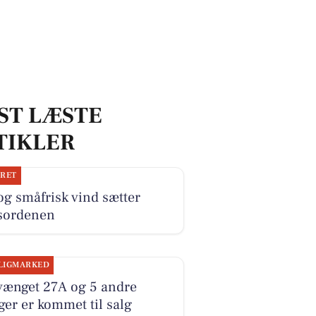
ST LÆSTE
TIKLER
JRET
og småfrisk vind sætter
sordenen
LIGMARKED
vænget 27A og 5 andre
ger er kommet til salg