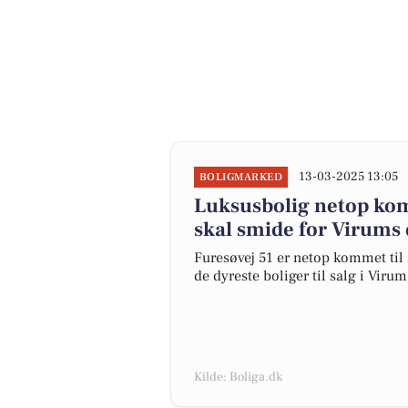
13-03-2025 13:05
BOLIGMARKED
Luksusbolig netop komm
skal smide for Virums 
Furesøvej 51 er netop kommet til s
de dyreste boliger til salg i Virum
Kilde: Boliga.dk