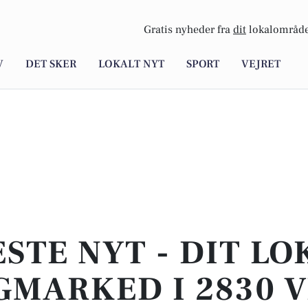
Gratis nyheder fra
dit
lokalområde
V
DET SKER
LOKALT NYT
SPORT
VEJRET
STE NYT - DIT L
GMARKED I 2830 