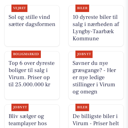
VEJRET
BILER
Sol og stille vind
10 dyreste biler til
sætter dagsformen
salg i nærheden af
Lyngby-Taarbæk
Kommune
BOLIGMARKED
JOBNYT
Top 6 over dyreste
Savner du nye
boliger til salg i
græsgange? - Her
Virum. Priser op
er nye ledige
til 25.000.000 kr
stillinger i Virum
og omegn
JOBNYT
BILER
Bliv sælger og
De billigste biler i
teamplayer hos
Virum - Priser helt