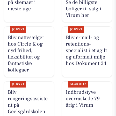
på skemaet i
Se de billigste
næste uge
boliger til salg i
Virum her
JOBNYT
JOBNYT
Bliv nattesælger
Bliv e-mail- og
hos Circle K og
retentions-
nyd frihed,
specialist i et agilt
fleksibilitet og
og uformelt miljø
fantastiske
hos Dokument 24
kollegaer
JOBNYT
ALARM112
Bliv
Indbrudstyve
rengøringsassiste
overraskede 79-
nt på
årig i Virum
Geelsgårdskolen