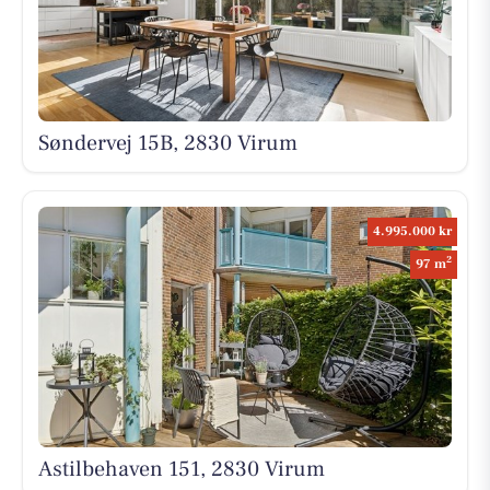
Søndervej 15B, 2830 Virum
4.995.000 kr
2
97 m
Astilbehaven 151, 2830 Virum