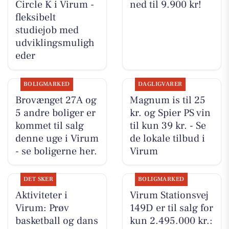
Circle K i Virum -
ned til 9.900 kr!
fleksibelt
studiejob med
udviklingsmuligh
eder
BOLIGMARKED
DAGLIGVARER
Brovænget 27A og
Magnum is til 25
5 andre boliger er
kr. og Spier PS vin
kommet til salg
til kun 39 kr. - Se
denne uge i Virum
de lokale tilbud i
- se boligerne her.
Virum
DET SKER
BOLIGMARKED
Aktiviteter i
Virum Stationsvej
Virum: Prøv
149D er til salg for
basketball og dans
kun 2.495.000 kr.: