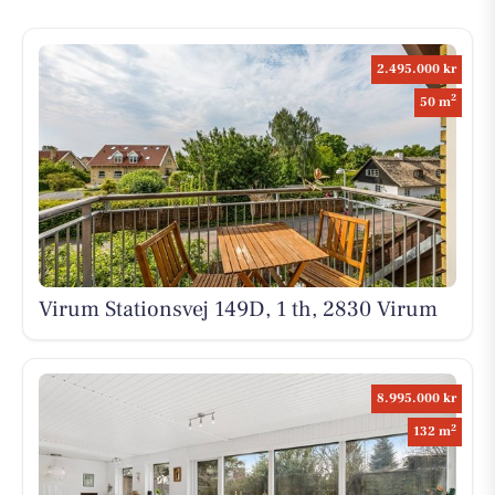
2.495.000 kr
2
50 m
Virum Stationsvej 149D, 1 th, 2830 Virum
8.995.000 kr
2
132 m