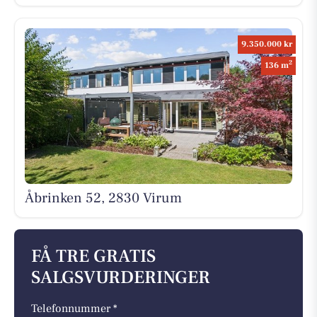
9.350.000 kr
2
136 m
Åbrinken 52, 2830 Virum
FÅ TRE GRATIS
SALGSVURDERINGER
Telefonnummer *