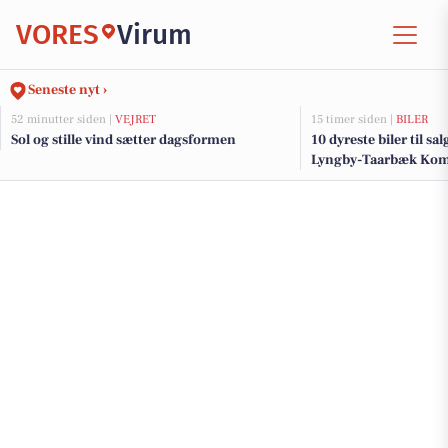
VORES
Virum
Seneste nyt ›
52 minutter siden |
VEJRET
15 timer siden |
BILER
Sol og stille vind sætter dagsformen
10 dyreste biler til sa
Lyngby-Taarbæk K