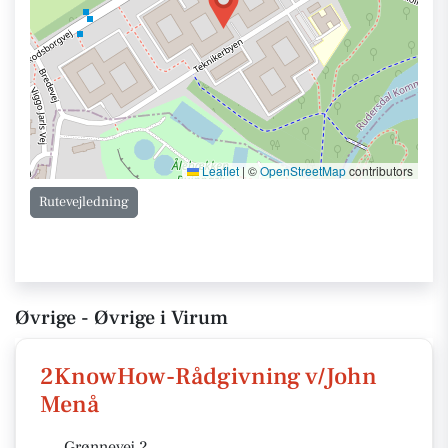
Leaflet
|
©
OpenStreetMap
contributors
Rutevejledning
Øvrige - Øvrige i Virum
2KnowHow-Rådgivning v/John
Menå
Grønnevej 2