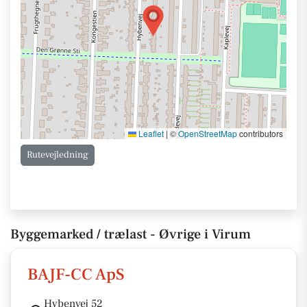
Leaflet
|
©
OpenStreetMap
contributors
Rutevejledning
Byggemarked / trælast - Øvrige i Virum
BAJF-CC ApS
Hybenvej 52