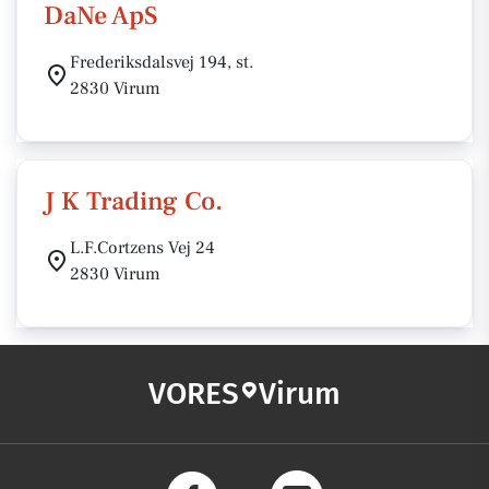
DaNe ApS
Frederiksdalsvej 194, st.
2830 Virum
J K Trading Co.
L.F.Cortzens Vej 24
2830 Virum
VORES
Virum