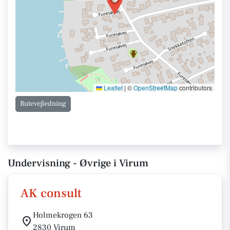
Leaflet
|
©
OpenStreetMap
contributors
Rutevejledning
Undervisning - Øvrige i Virum
AK consult
Holmekrogen 63
2830 Virum