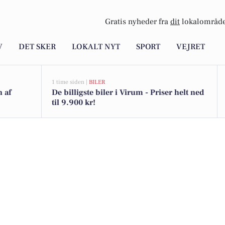
Gratis nyheder fra
dit
lokalområde
V
DET SKER
LOKALT NYT
SPORT
VEJRET
1 time siden |
BILER
n af
De billigste biler i Virum - Priser helt ned
til 9.900 kr!