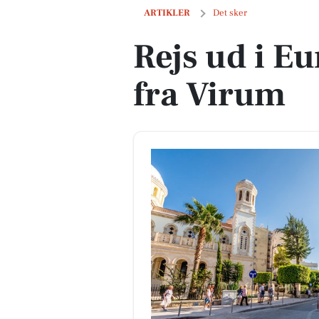
Rejs ud i Europa – direkte fra Virum
ARTIKLER
Det sker
Rejs ud i Eu
fra Virum