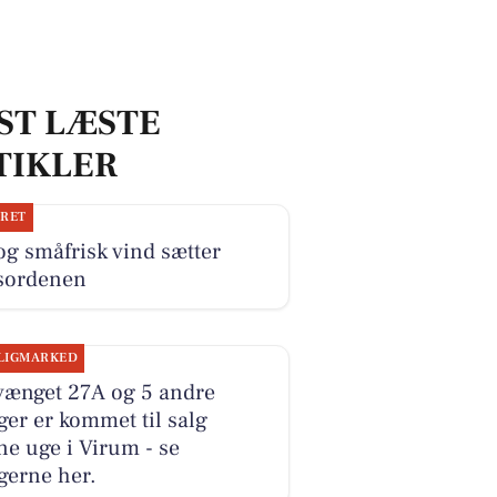
ST LÆSTE
TIKLER
JRET
og småfrisk vind sætter
sordenen
LIGMARKED
vænget 27A og 5 andre
ger er kommet til salg
e uge i Virum - se
gerne her.