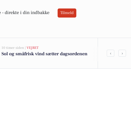
 -
direkte i din indbakke
Tilmeld
10 timer siden |
VEJRET
05-08-2026 13:02
‹
›
Sol og småfrisk vind sætter dagsordenen
Top 6 over dy
Priser op til