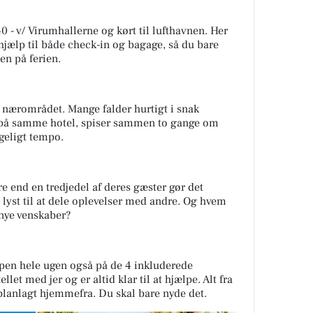
0 - v/ Virumhallerne og kørt til lufthavnen. Her
jælp til både check-in og bagage, så du bare
en på ferien.
 nærområdet. Mange falder hurtigt i snak
 I på samme hotel, spiser sammen to gange om
geligt tempo.
ere end en tredjedel af deres gæster gør det
 lyst til at dele oplevelser med andre. Og hvem
nye venskaber?
ppen hele ugen også på de 4 inkluderede
let med jer og er altid klar til at hjælpe. Alt fra
 planlagt hjemmefra. Du skal bare nyde det.