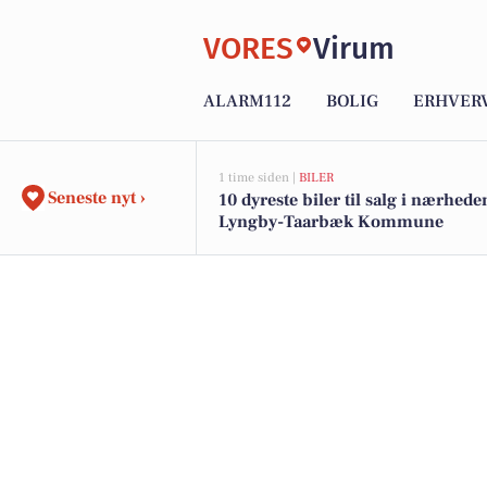
VORES
Virum
ALARM112
BOLIG
ERHVER
1 time siden |
BILER
Seneste nyt ›
10 dyreste biler til salg i nærhede
Lyngby-Taarbæk Kommune