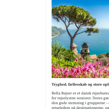
Tryghed, fællesskab og store op
Bella Rejser er et dansk rejseburea
for rejselystne seniorer. Deres gæ
den gode stemning i grupperne – 
rejseledere på destinationerne, og