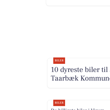
BILER
10 dyreste biler ti
Taarbæk Kommun
BILER