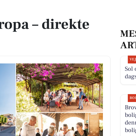
ropa – direkte
ME
AR
VE
Sol 
dag
BO
Bro
boli
denn
boli