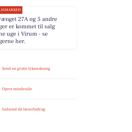
LIGMARKED
vænget 27A og 5 andre
ger er kommet til salg
e uge i Virum - se
gerne her.
Send en gratis lykønskning
Opret mindeside
Indsend dit læserbidrag