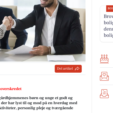
BO
Bro
boli
denn
boli
Del artikel
 overskredet
lsgårdhjemmenes børn og unge et godt og
, der har lyst til og mod på en hverdag med
tiviteter, personlig pleje og tværgående