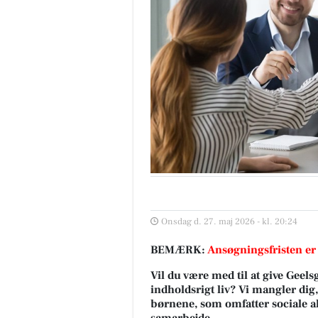
Onsdag d. 27. maj 2026 - kl. 20:24
BEMÆRK:
Ansøgningsfristen er
Vil du være med til at give Gee
indholdsrigt liv? Vi mangler dig
børnene, som omfatter sociale ak
samarbejde.