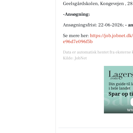
Geelsgårdskolen, Kongevejen , 2
-Ansøgning:
Ansøgningsfrist: 22-06-2026;
- a
Se mere her:
https://job.jobnet.d
e96d7e096f5b
Data er automatisk hentet fra eksterne 
Kilde: JobNet