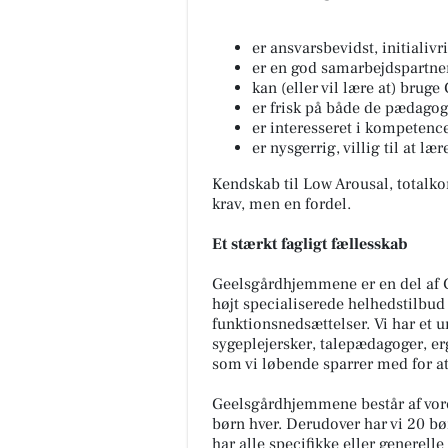
er ansvarsbevidst, initiali
er en god samarbejdspartner
kan (eller vil lære at) bru
er frisk på både de pædago
er interesseret i kompetenc
er nysgerrig, villig til at lær
Kendskab til Low Arousal, total
krav, men en fordel.
Et stærkt fagligt fællesskab
Geelsgårdhjemmene er en del af 
højt specialiserede helhedstilbu
funktionsnedsættelser. Vi har et 
sygeplejersker, talepædagoger, er
som vi løbende sparrer med for at
Geelsgårdhjemmene består af vore
børn hver. Derudover har vi 20 bør
har alle specifikke eller generell