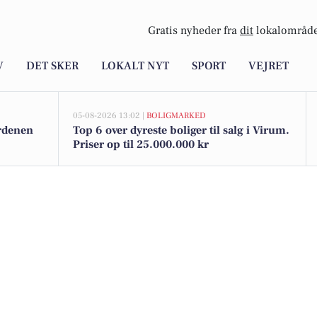
Gratis nyheder fra
dit
lokalområde
V
DET SKER
LOKALT NYT
SPORT
VEJRET
05-08-2026 13:02 |
BOLIGMARKED
ordenen
Top 6 over dyreste boliger til salg i Virum.
Priser op til 25.000.000 kr