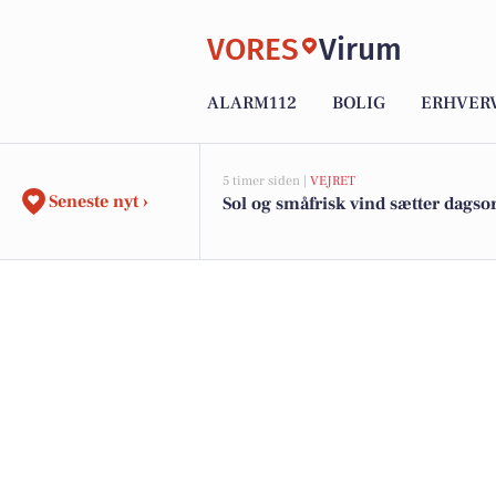
VORES
Virum
ALARM112
BOLIG
ERHVER
5 timer siden |
VEJRET
Seneste nyt ›
Sol og småfrisk vind sætter dags