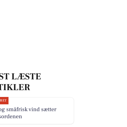
ST LÆSTE
TIKLER
JRET
og småfrisk vind sætter
sordenen