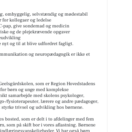
vrig, omhyggelig, selvstændig og mødestabil
 for kollegaer og ledelse
ge C-pap, give sondemad og medicin
giske og de plejekrævende opgaver
eudvikling
e nyt og til at blive udfordret fagligt.
kommunikation og neuropædagogik er ikke et
Geelsgårdskolen, som er Region Hovedstadens
d for børn og unge med komplekse
unikt samarbejde med skolens psykologer,
go-/fysioterapeuter, lærere og andre pædagoger,
 styrke trivsel og udvikling hos børnene.
s bosted, som er delt i to afdelinger med fem
n, som på skift bor i vores aflastning. Børnene
e indlæringsvanskeligheder. Vi har også børn