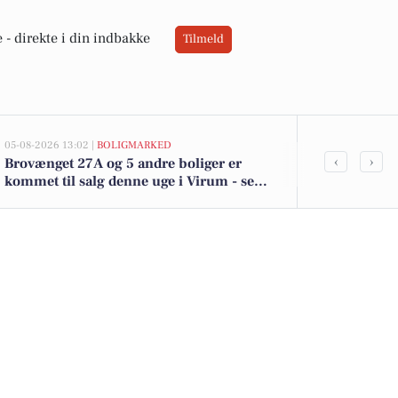
 -
direkte i din indbakke
Tilmeld
05-08-2026 13:02 |
BOLIGMARKED
02-08-2026 16:04
‹
›
Brovænget 27A og 5 andre boliger er
Magnum is til
kommet til salg denne uge i Virum - se
kun 39 kr. - 
boligerne her.