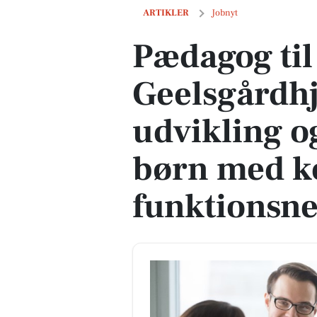
Pædagog til Geelsgårdhjemmene: skab
ARTIKLER
Jobnyt
Pædagog til
Geelsgårdh
udvikling o
børn med k
funktionsne