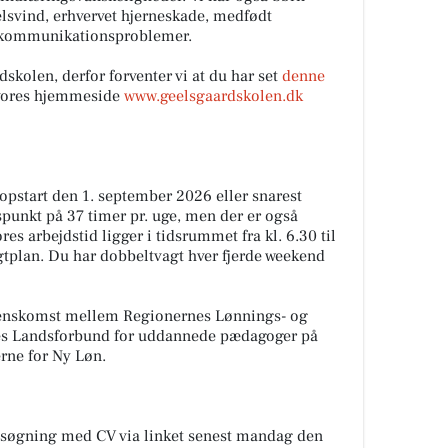
svind, erhvervet hjerneskade, medfødt
 kommunikationsproblemer.
skolen, derfor forventer vi at du har set
denne
 vores hjemmeside
www.geelsgaardskolen.dk
 opstart den 1. september 2026 eller snarest
punkt på 37 timer pr. uge, men der er også
res arbejdstid ligger i tidsrummet fra kl. 6.30 til
agtplan. Du har dobbeltvagt hver fjerde weekend
erenskomst mellem Regionernes Lønnings- og
s Landsforbund for uddannede pædagoger på
rne for Ny Løn.
ansøgning med CV via linket senest mandag den