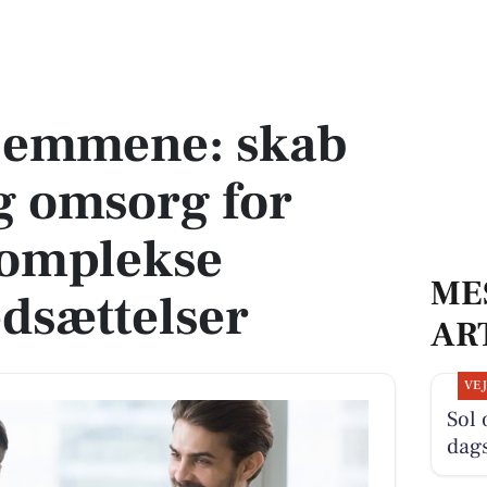
 udvikling og omsorg for børn med komplekse funktionsnedsættelser
jemmene: skab
g omsorg for
omplekse
ME
dsættelser
AR
VE
Sol 
dag