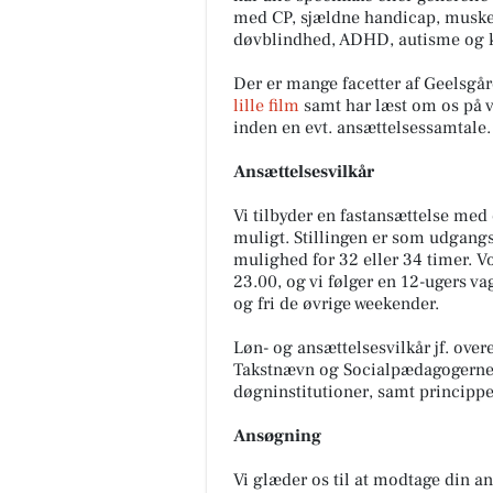
med CP, sjældne handicap, muskel
døvblindhed, ADHD, autisme og
Der er mange facetter af Geelsgård
lille film
samt har læst om os på
inden en evt. ansættelsessamtale.
Ansættelsesvilkår
Vi tilbyder en fastansættelse med
muligt. Stillingen er som udgangs
mulighed for 32 eller 34 timer.
Vo
23.00, og vi følger en 12-ugers v
og fri de øvrige weekender.
Løn- og ansættelsesvilkår jf. ov
Takstnævn og Socialpædagogerne
døgninstitutioner, samt princippe
Ansøgning
Vi glæder os til at modtage din 