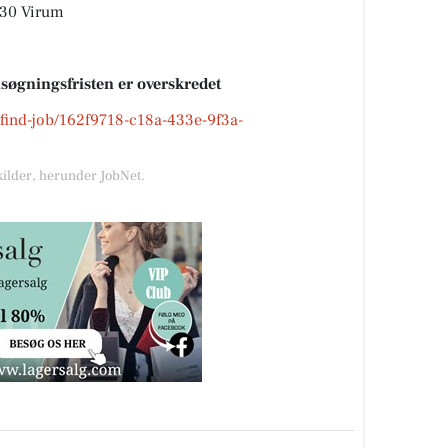
830 Virum
nsøgningsfristen er overskredet
k/find-job/162f9718-c18a-433e-9f3a-
kilder, herunder JobNet.