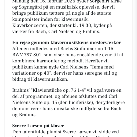
Mandag den 16. februar 2026 byder Sorgenfri Kirke
og Sognegård på en musikalsk oplevelse, der vil
bringe publikum tættere på nogle af de største
komponister inden for klavermusik.
Klaverkoncerten, der starter kl. 19:30, byder på
værker fra Bach, Carl Nielsen og Brahms.
En rejse gennem klavermusikkens mesterværker
Aftenen indledes med Bachs Sinfoniaer no 1-15
BWV 787-801, som viser hans enestående evne til at
kombinere harmonier og melodi. Herefter vil
publikum kunne nyde Carl Nielsens "Tema med
variationer op 40", der viser hans særegne stil og
bidrag til klavermusikken.
Brahms' "Klavierstücke op. 76 1-4" vil også være en
del af programmet, og aftenen afsluttes med Carl
Nielsens Suite op. 45 (den luciferiske), der yderligere
demonstrerer hans musikalske indflydelse fra Bach
og Brahms.
Sverre Larsen på klaver
Den talentfulde pianist Sverre Larsen vil sidde ved