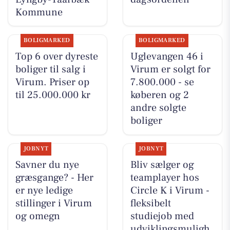
Kommune
BOLIGMARKED
BOLIGMARKED
Top 6 over dyreste
Uglevangen 46 i
boliger til salg i
Virum er solgt for
Virum. Priser op
7.800.000 - se
til 25.000.000 kr
køberen og 2
andre solgte
boliger
JOBNYT
JOBNYT
Savner du nye
Bliv sælger og
græsgange? - Her
teamplayer hos
er nye ledige
Circle K i Virum -
stillinger i Virum
fleksibelt
og omegn
studiejob med
udviklingsmuligh