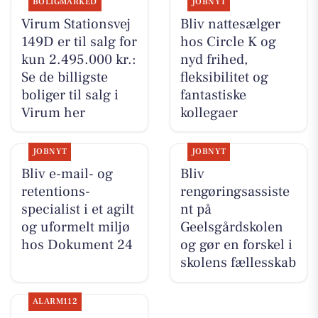
BOLIGMARKED
JOBNYT
Virum Stationsvej
Bliv nattesælger
149D er til salg for
hos Circle K og
kun 2.495.000 kr.:
nyd frihed,
Se de billigste
fleksibilitet og
boliger til salg i
fantastiske
Virum her
kollegaer
JOBNYT
JOBNYT
Bliv e-mail- og
Bliv
retentions-
rengøringsassiste
specialist i et agilt
nt på
og uformelt miljø
Geelsgårdskolen
hos Dokument 24
og gør en forskel i
skolens fællesskab
ALARM112