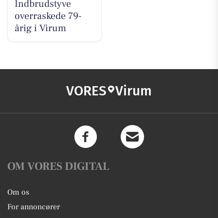
Indbrudstyve
overraskede 79-
årig i Virum
VORES
Virum
OM VORES DIGITAL
Om os
For annoncører