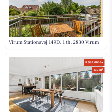
Virum Stationsvej 149D, 1 th, 2830 Virum
8.995.000 kr
2
132 m