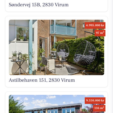
Søndervej 15B, 2830 Virum
4.995.000 kr
2
97 m
Astilbehaven 151, 2830 Virum
9.350.000 kr
2
136 m