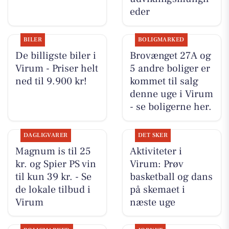
eder
BILER
BOLIGMARKED
De billigste biler i
Brovænget 27A og
Virum - Priser helt
5 andre boliger er
ned til 9.900 kr!
kommet til salg
denne uge i Virum
- se boligerne her.
DAGLIGVARER
DET SKER
Magnum is til 25
Aktiviteter i
kr. og Spier PS vin
Virum: Prøv
til kun 39 kr. - Se
basketball og dans
de lokale tilbud i
på skemaet i
Virum
næste uge