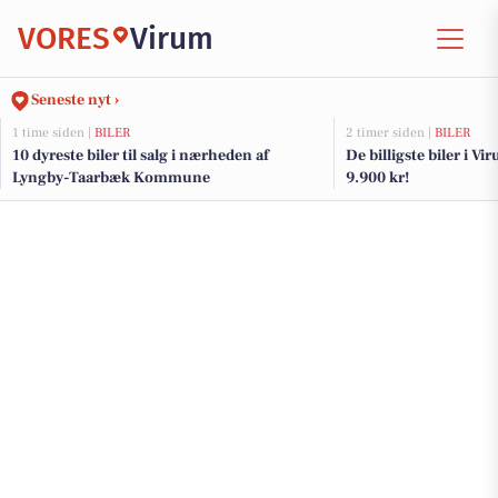
VORES
Virum
Seneste nyt ›
1 time siden |
BILER
2 timer siden |
BILER
10 dyreste biler til salg i nærheden af
De billigste biler i Vir
Lyngby-Taarbæk Kommune
9.900 kr!