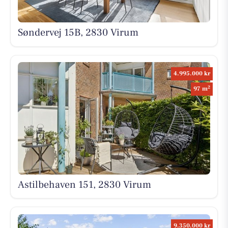
Søndervej 15B, 2830 Virum
4.995.000 kr
2
97 m
Astilbehaven 151, 2830 Virum
9.350.000 kr