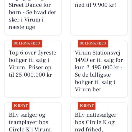
Street Dance for
ned til 9.900 kr!
børn - Se hvad der
sker i Virum i
næste uge
BOLIGMARKED
BOLIGMARKED
Top 6 over dyreste
Virum Stationsvej
boliger til salg i
149D er til salg for
Virum. Priser op
kun 2.495.000 kr.:
til 25.000.000 kr
Se de billigste
boliger til salg i
Virum her
JOBNYT
JOBNYT
Bliv sælger og
Bliv nattesælger
teamplayer hos
hos Circle K og
Circle K i Virum -
nyd frihed,