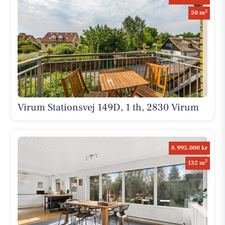
2
50 m
Virum Stationsvej 149D, 1 th, 2830 Virum
8.995.000 kr
2
132 m