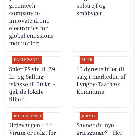
greentech
solstrejf og
company to
småbyger
innovate drone
electronics for
global emissions
monitoring
DAGLIGVARER
BILER
Spier PS vin til 39
10 dyreste biler til
kr. og Salling
salg i nærheden af
iskasse til 20 kr. -
Lyngby-Taarbæk
tjek de lokale
Kommune
tilbud
BOLIGMARKED
JOBNYT
Uglevangen 46 i
Savner du nye
Virum er solgt for
græsgange? - Her