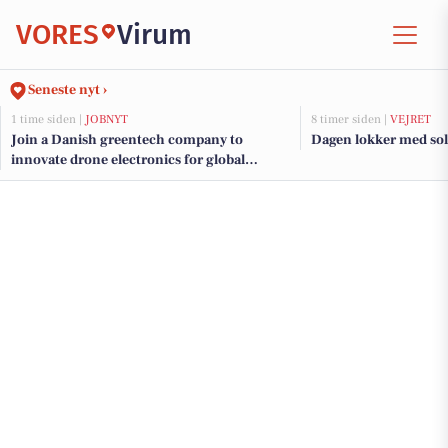
VORES
Virum
Seneste nyt ›
1 time siden |
JOBNYT
8 timer siden |
VEJRET
Join a Danish greentech company to
Dagen lokker med sol
innovate drone electronics for global
emissions monitoring