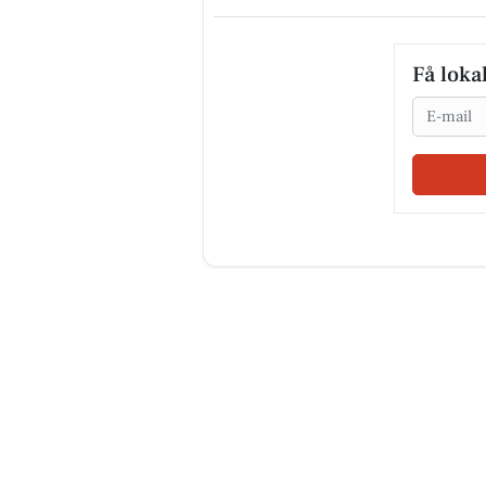
Få loka
Email