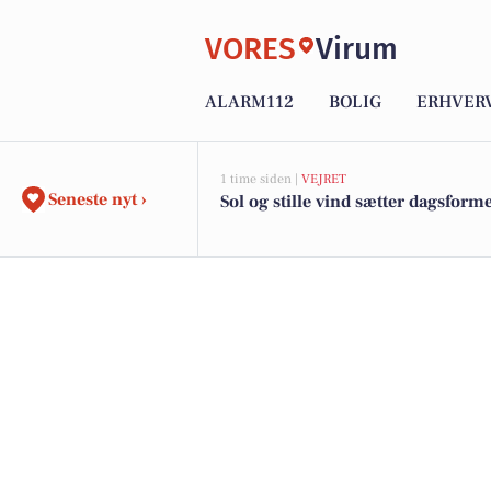
VORES
Virum
ALARM112
BOLIG
ERHVER
1 time siden |
VEJRET
Seneste nyt ›
Sol og stille vind sætter dagsform