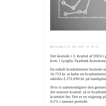
Lørdag d. 22. feb. 2025 - kl. 08:45
Det kostede i 3. kvartal af 2024 i
kvm. i Lyngby-Taarbæk Kommune
En enkelt kvadratmeter kostede n
16.713 kr. at købe en kvadratmeter
således 2.172.690 kr. på landspla
Hvis vi sammenligner den genne
det seneste kvartal, så er kvadrat
kvartalet før. Det er en stigning 
0,1% i samme periode.