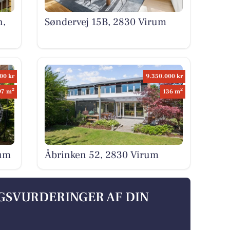
h,
Søndervej 15B, 2830 Virum
00 kr
9.350.000 kr
2
2
97 m
136 m
rum
Åbrinken 52, 2830 Virum
LGSVURDERINGER AF DIN