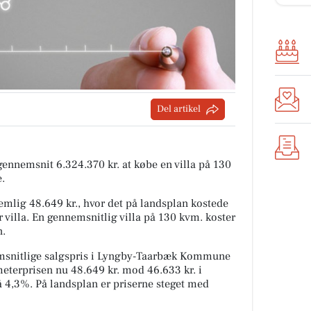
Del artikel
 gennemsnit 6.324.370 kr. at købe en villa på 130
.
emlig 48.649 kr., hvor det på landsplan kostede
 villa. En gennemsnitlig villa på 130 kvm. koster
n.
msnitlige salgspris i Lyngby-Taarbæk Kommune
meterprisen nu 48.649 kr. mod 46.633 kr. i
på 4,3%. På landsplan er priserne steget med