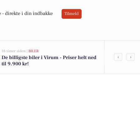
 -
direkte i din indbakke
Tilmeld
16 timer siden |
BILER
05-08-2026 13:02
‹
›
De billigste biler i Virum - Priser helt ned
Top 6 over dy
til 9.900 kr!
Priser op til