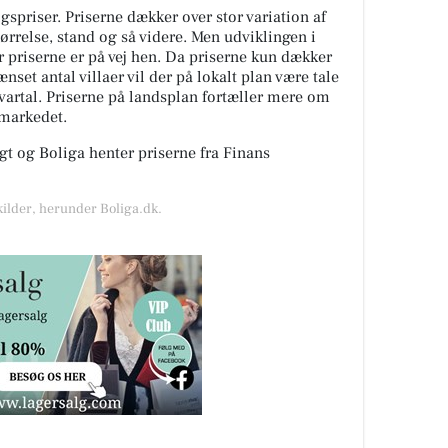
spriser. Priserne dækker over stor variation af
tørrelse, stand og så videre. Men udviklingen i
or priserne er på vej hen. Da priserne kun dækker
nset antal villaer vil der på lokalt plan være tale
kvartal. Priserne på landsplan fortæller mere om
gmarkedet.
t og Boliga henter priserne fra Finans
kilder, herunder Boliga.dk.