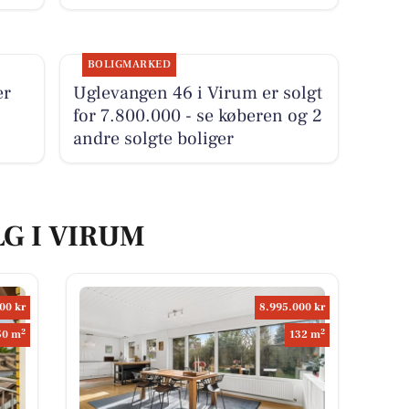
BOLIGMARKED
er
Uglevangen 46 i Virum er solgt
for 7.800.000 - se køberen og 2
andre solgte boliger
LG I VIRUM
00 kr
8.995.000 kr
2
2
50 m
132 m