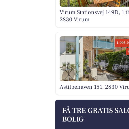
Virum Stationsvej 149D, 1 t
2830 Virum
4.995.0
Astilbehaven 151, 2830 Vi
FÅ TRE GRATIS SA
BOLIG