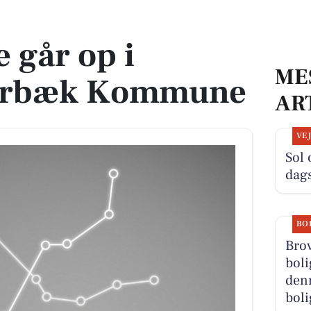
k Kommune
 går op i
ME
arbæk Kommune
AR
VE
Sol 
dag
BO
Bro
boli
denn
boli