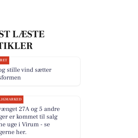
ST LÆSTE
TIKLER
JRET
og stille vind sætter
sformen
LIGMARKED
vænget 27A og 5 andre
ger er kommet til salg
e uge i Virum - se
gerne her.