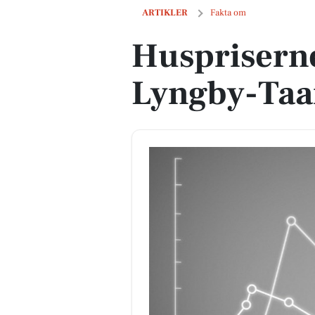
Huspriserne går op i Lyngby-Taarbæ
ARTIKLER
Fakta om
Huspriserne
Lyngby-Ta