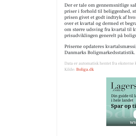
Der er tale om gennemsnitlige salg
priser i forhold til beliggenhed, s
prisen givet et godt indtryk af hv
over et kvartal og dermed et begræ
om større udsving fra kvartal til 
prisudviklingen generelt på boli
Priserne opdateres kvartalsmæssig
Danmarks Boligmarkedsstatistik.
Data er automatisk hentet fra eksterne 
Kilde:
Boliga.dk