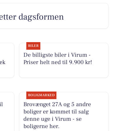
 sætter dagsformen
BILER
De billigste biler i Virum -
æk
Priser helt ned til 9.900 kr!
BOLIGMARKED
il
Brovænget 27A og 5 andre
boliger er kommet til salg
denne uge i Virum - se
boligerne her.