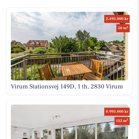
2.495.000 kr
2
50 m
Virum Stationsvej 149D, 1 th, 2830 Virum
8.995.000 kr
2
132 m