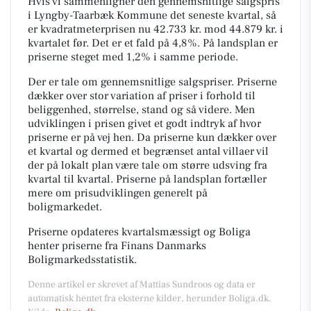
Hvis vi sammenligner den gennemsnitlige salgspris
i Lyngby-Taarbæk Kommune det seneste kvartal, så
er kvadratmeterprisen nu 42.733 kr. mod 44.879 kr. i
kvartalet før. Det er et fald på 4,8%. På landsplan er
priserne steget med 1,2% i samme periode.
Der er tale om gennemsnitlige salgspriser. Priserne
dækker over stor variation af priser i forhold til
beliggenhed, størrelse, stand og så videre. Men
udviklingen i prisen givet et godt indtryk af hvor
priserne er på vej hen. Da priserne kun dækker over
et kvartal og dermed et begrænset antal villaer vil
der på lokalt plan være tale om større udsving fra
kvartal til kvartal. Priserne på landsplan fortæller
mere om prisudviklingen generelt på
boligmarkedet.
Priserne opdateres kvartalsmæssigt og Boliga
henter priserne fra Finans Danmarks
Boligmarkedsstatistik.
Denne artikel er skrevet af Mattias Sundroos og data er
automatisk hentet fra eksterne kilder, herunder Boliga.dk.