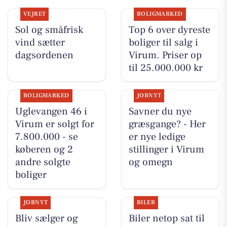
VEJRET
BOLIGMARKED
Sol og småfrisk
Top 6 over dyreste
vind sætter
boliger til salg i
dagsordenen
Virum. Priser op
til 25.000.000 kr
BOLIGMARKED
JOBNYT
Uglevangen 46 i
Savner du nye
Virum er solgt for
græsgange? - Her
7.800.000 - se
er nye ledige
køberen og 2
stillinger i Virum
andre solgte
og omegn
boliger
JOBNYT
BILER
Bliv sælger og
Biler netop sat til