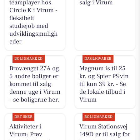
teamplayer hos
salg i Virum
Circle K i Virum -
fleksibelt
studiejob med
udviklingsmuligh
eder
BOLIGMARKED
DAGLIGVARER
Brovænget 27A og
Magnum is til 25
5 andre boliger er
kr. og Spier PS vin
kommet til salg
til kun 39 kr. - Se
denne uge i Virum
de lokale tilbud i
- se boligerne her.
Virum
DET SKER
BOLIGMARKED
Aktiviteter i
Virum Stationsvej
Virum: Prøv
149D er til salg for