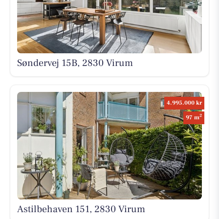
Søndervej 15B, 2830 Virum
4.995.000 kr
2
97 m
Astilbehaven 151, 2830 Virum