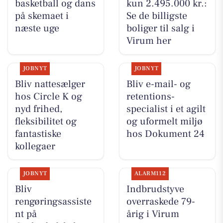
basketball og dans
kun 2.495.000 kr.:
på skemaet i
Se de billigste
næste uge
boliger til salg i
Virum her
JOBNYT
JOBNYT
Bliv nattesælger
Bliv e-mail- og
hos Circle K og
retentions-
nyd frihed,
specialist i et agilt
fleksibilitet og
og uformelt miljø
fantastiske
hos Dokument 24
kollegaer
JOBNYT
ALARM112
Bliv
Indbrudstyve
rengøringsassiste
overraskede 79-
nt på
årig i Virum