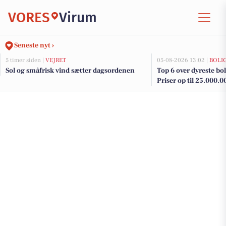
VORES
Virum
Seneste nyt ›
5 timer siden |
VEJRET
05-08-2026 13:02 |
BOLI
Sol og småfrisk vind sætter dagsordenen
Top 6 over dyreste boli
Priser op til 25.000.0