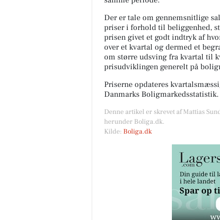
samme periode.
Der er tale om gennemsnitlige salg
priser i forhold til beliggenhed, s
prisen givet et godt indtryk af hv
over et kvartal og dermed et begræ
om større udsving fra kvartal til 
prisudviklingen generelt på boli
Priserne opdateres kvartalsmæssig
Danmarks Boligmarkedsstatistik.
Denne artikel er skrevet af Mattias Sun
herunder Boliga.dk.
Kilde:
Boliga.dk