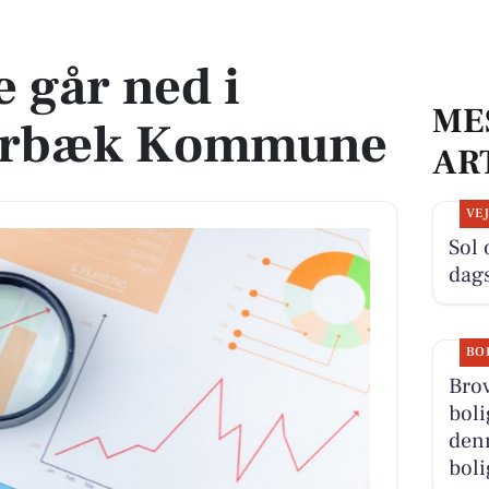
æk Kommune
 går ned i
ME
arbæk Kommune
AR
VE
Sol 
dag
BO
Bro
boli
denn
boli