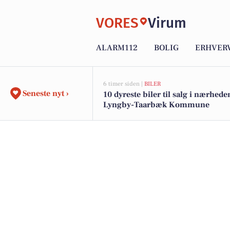
VORES
Virum
ALARM112
BOLIG
ERHVER
6 timer siden |
BILER
Seneste nyt ›
10 dyreste biler til salg i nærhede
Lyngby-Taarbæk Kommune