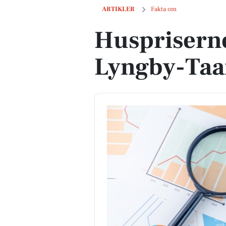
Huspriserne går ned i Lyngby-Taarb
ARTIKLER
Fakta om
Huspriserne
Lyngby-Ta