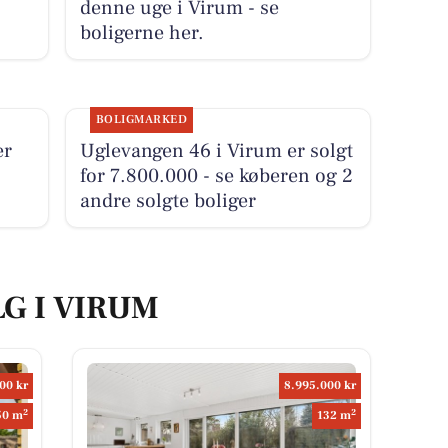
denne uge i Virum - se
boligerne her.
BOLIGMARKED
er
Uglevangen 46 i Virum er solgt
for 7.800.000 - se køberen og 2
andre solgte boliger
LG I VIRUM
00 kr
8.995.000 kr
2
2
50 m
132 m