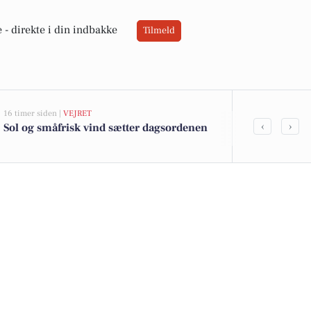
 -
direkte i din indbakke
Tilmeld
16 timer siden |
VEJRET
05-08-2026 13:02
‹
›
Sol og småfrisk vind sætter dagsordenen
Top 6 over dy
Priser op til