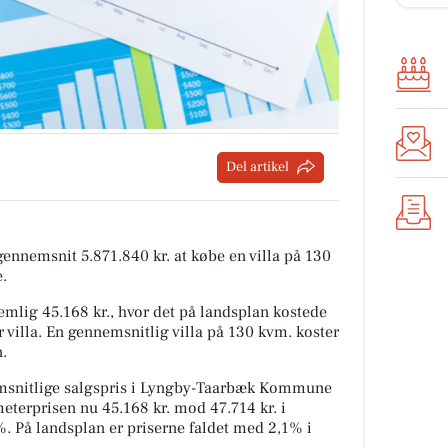
Del artikel
 gennemsnit 5.871.840 kr. at købe en villa på 130
.
mlig 45.168 kr., hvor det på landsplan kostede
 villa. En gennemsnitlig villa på 130 kvm. koster
n.
msnitlige salgspris i Lyngby-Taarbæk Kommune
meterprisen nu 45.168 kr. mod 47.714 kr. i
,3%. På landsplan er priserne faldet med 2,1% i