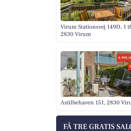
Virum Stationsvej 149D, 1 t
2830 Virum
4.995.0
Astilbehaven 151, 2830 Vi
FÅ TRE GRATIS SA