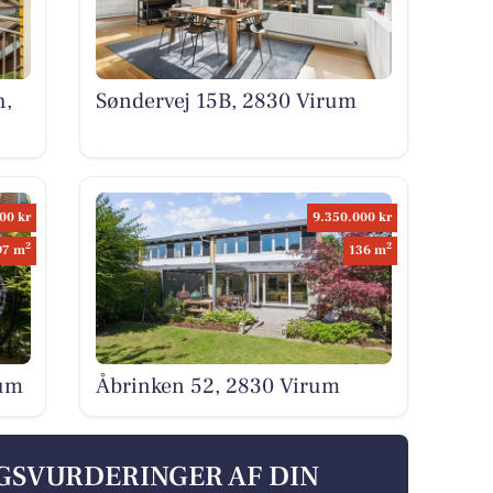
h,
Søndervej 15B, 2830 Virum
00 kr
9.350.000 kr
2
2
97 m
136 m
rum
Åbrinken 52, 2830 Virum
LGSVURDERINGER AF DIN