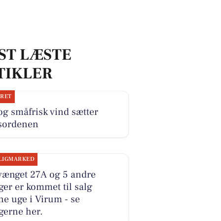
ST LÆSTE
TIKLER
JRET
og småfrisk vind sætter
sordenen
LIGMARKED
vænget 27A og 5 andre
ger er kommet til salg
e uge i Virum - se
gerne her.