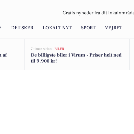
Gratis nyheder fra
dit
lokalområde
V
DET SKER
LOKALT NYT
SPORT
VEJRET
7 timer siden |
BILER
n af
De billigste biler i Virum - Priser helt ned
til 9.900 kr!