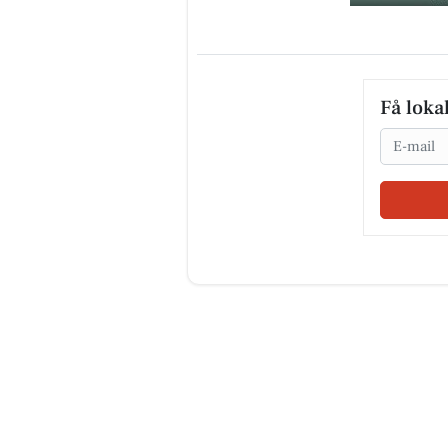
Få loka
Email