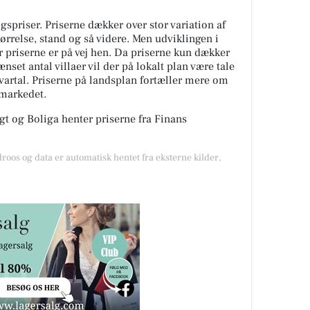
spriser. Priserne dækker over stor variation af
tørrelse, stand og så videre. Men udviklingen i
or priserne er på vej hen. Da priserne kun dækker
nset antal villaer vil der på lokalt plan være tale
kvartal. Priserne på landsplan fortæller mere om
gmarkedet.
t og Boliga henter priserne fra Finans
droos og data er automatisk hentet fra eksterne kilder,