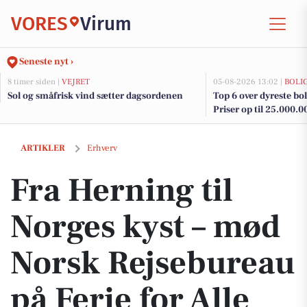
VORES
Virum
Seneste nyt ›
8 timer siden |
VEJRET
05-08-2026 13:02 |
BOLI
Sol og småfrisk vind sætter dagsordenen
Top 6 over dyreste boli
Priser op til 25.000.0
Fra Herning til Norges kyst – mød Norsk Rejsebureau på Ferie for Alle
ARTIKLER
Erhverv
Fra Herning til
Norges kyst – mød
Norsk Rejsebureau
på Ferie for Alle