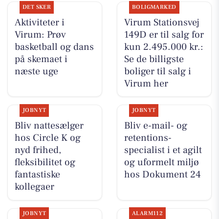
DET SKER
BOLIGMARKED
Aktiviteter i
Virum Stationsvej
Virum: Prøv
149D er til salg for
basketball og dans
kun 2.495.000 kr.:
på skemaet i
Se de billigste
næste uge
boliger til salg i
Virum her
JOBNYT
JOBNYT
Bliv nattesælger
Bliv e-mail- og
hos Circle K og
retentions-
nyd frihed,
specialist i et agilt
fleksibilitet og
og uformelt miljø
fantastiske
hos Dokument 24
kollegaer
JOBNYT
ALARM112