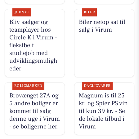
JOBNYT
BILER
Bliv sælger og
Biler netop sat til
teamplayer hos
salg i Virum
Circle K i Virum -
fleksibelt
studiejob med
udviklingsmuligh
eder
BOLIGMARKED
DAGLIGVARER
Brovænget 27A og
Magnum is til 25
5 andre boliger er
kr. og Spier PS vin
kommet til salg
til kun 39 kr. - Se
denne uge i Virum
de lokale tilbud i
- se boligerne her.
Virum