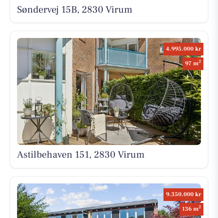
Søndervej 15B, 2830 Virum
4.995.000 kr
2
97 m
Astilbehaven 151, 2830 Virum
9.350.000 kr
2
136 m