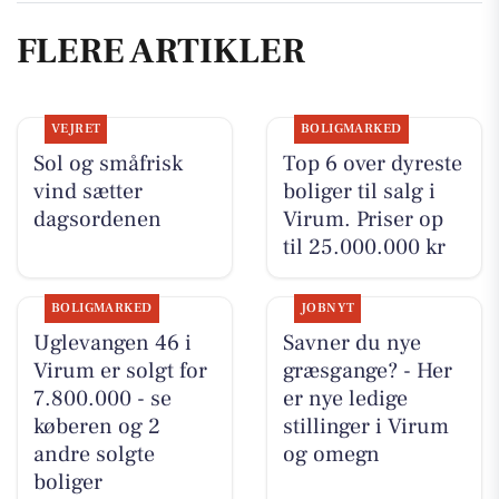
FLERE ARTIKLER
VEJRET
BOLIGMARKED
Sol og småfrisk
Top 6 over dyreste
vind sætter
boliger til salg i
dagsordenen
Virum. Priser op
til 25.000.000 kr
BOLIGMARKED
JOBNYT
Uglevangen 46 i
Savner du nye
Virum er solgt for
græsgange? - Her
7.800.000 - se
er nye ledige
køberen og 2
stillinger i Virum
andre solgte
og omegn
boliger