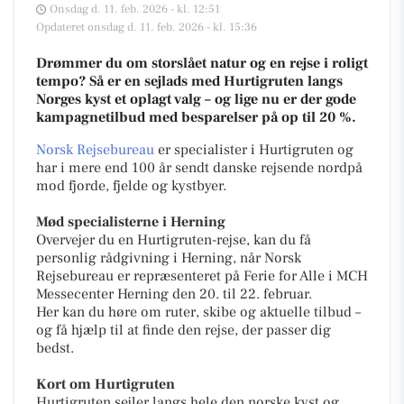
Onsdag d. 11. feb. 2026 - kl. 12:51
Opdateret onsdag d. 11. feb. 2026 - kl. 15:36
Drømmer du om storslået natur og en rejse i roligt
tempo? Så er en sejlads med Hurtigruten langs
Norges kyst et oplagt valg – og lige nu er der gode
kampagnetilbud med besparelser på op til 20 %.
Norsk Rejsebureau
er specialister i Hurtigruten og
har i mere end 100 år sendt danske rejsende nordpå
mod fjorde, fjelde og kystbyer.
Mød specialisterne i Herning
Overvejer du en Hurtigruten-rejse, kan du få
personlig rådgivning i Herning, når Norsk
Rejsebureau er repræsenteret på Ferie for Alle i MCH
Messecenter Herning den 20. til 22. februar.
Her kan du høre om ruter, skibe og aktuelle tilbud –
og få hjælp til at finde den rejse, der passer dig
bedst.
Kort om Hurtigruten
Hurtigruten sejler langs hele den norske kyst og