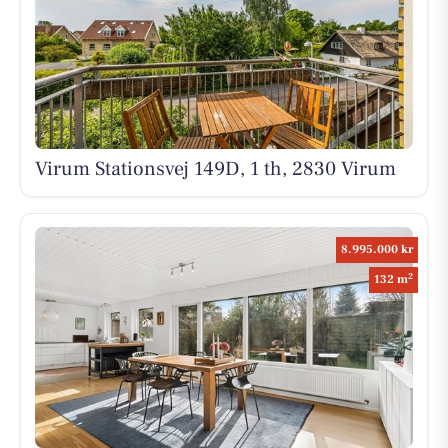
Virum Stationsvej 149D, 1 th, 2830 Virum
8.995.000 kr
2
132 m