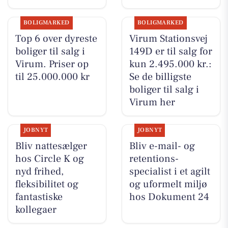
BOLIGMARKED
BOLIGMARKED
Top 6 over dyreste
Virum Stationsvej
boliger til salg i
149D er til salg for
Virum. Priser op
kun 2.495.000 kr.:
til 25.000.000 kr
Se de billigste
boliger til salg i
Virum her
JOBNYT
JOBNYT
Bliv nattesælger
Bliv e-mail- og
hos Circle K og
retentions-
nyd frihed,
specialist i et agilt
fleksibilitet og
og uformelt miljø
fantastiske
hos Dokument 24
kollegaer