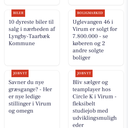
BILER
BOLIGMARKED
10 dyreste biler til
Uglevangen 46 i
salg i nærheden af
Virum er solgt for
Lyngby-Taarbæk
7.800.000 - se
Kommune
køberen og 2
andre solgte
boliger
JOBNYT
JOBNYT
Savner du nye
Bliv sælger og
græsgange? - Her
teamplayer hos
er nye ledige
Circle K i Virum -
stillinger i Virum
fleksibelt
og omegn
studiejob med
udviklingsmuligh
eder