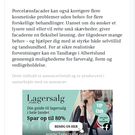
Porcelænsfacader kan også korrigere flere
kosmetiske problemer uden behov for flere
forskellige behandlinger. Uanset om du ønsker et
lysere smil eller vil rette små skævheder, giver
facaderne en fleksibel løsning, der tilgodeser mange
behov – og hjælper dig med at styrke både selvtillid
og tandsundhed. For at sikre realistiske
forventninger kan en Tandlæge i Albertslund
gennemgå mulighederne for farvevalg, form og
vedligeholdelse.
Dette indhold er annoncørbetalt og er produceret i
samarbejde med en annoncør.