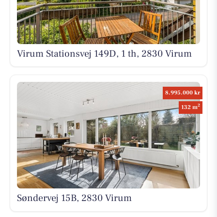
Virum Stationsvej 149D, 1 th, 2830 Virum
8.995.000 kr
2
132 m
Søndervej 15B, 2830 Virum