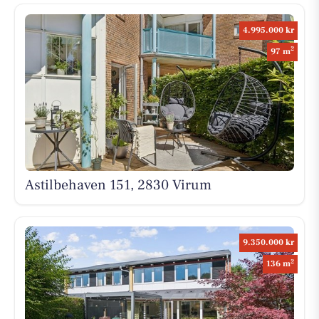
4.995.000 kr
2
97 m
Astilbehaven 151, 2830 Virum
9.350.000 kr
2
136 m