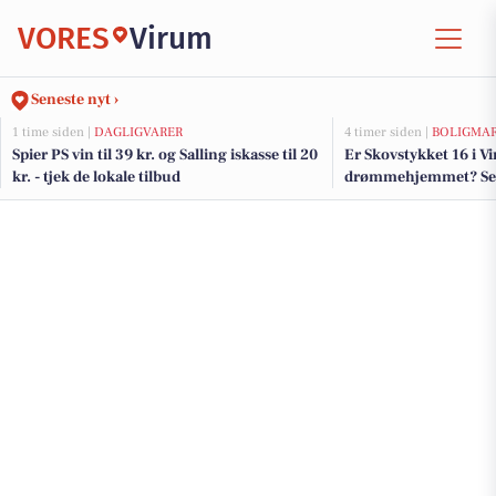
VORES
Virum
Seneste nyt ›
1 time siden |
DAGLIGVARER
4 timer siden |
BOLIGMA
Spier PS vin til 39 kr. og Salling iskasse til 20
Er Skovstykket 16 i V
kr. - tjek de lokale tilbud
drømmehjemmet? Se de
salg nu for op til 19.