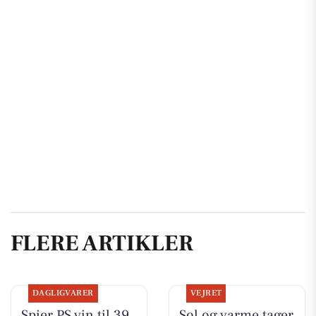
FLERE ARTIKLER
DAGLIGVARER
VEJRET
Spier PS vin til 39
Sol og varme tager