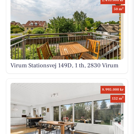
2.495.000 kr
2
50 m
Virum Stationsvej 149D, 1 th, 2830 Virum
8.995.000 kr
2
132 m