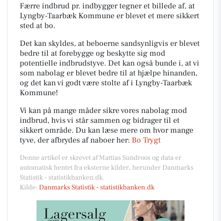
Færre indbrud pr. indbygger tegner et billede af, at
Lyngby-Taarbæk Kommune er blevet et mere sikkert
sted at bo.
Det kan skyldes, at beboerne sandsynligvis er blevet
bedre til at forebygge og beskytte sig mod
potentielle indbrudstyve. Det kan også bunde i, at vi
som nabolag er blevet bedre til at hjælpe hinanden,
og det kan vi godt være stolte af i Lyngby-Taarbæk
Kommune!
Vi kan på mange måder sikre vores nabolag mod
indbrud, hvis vi står sammen og bidrager til et
sikkert område. Du kan læse mere om hvor mange
tyve, der afbrydes af naboer her:
Bo Trygt
Denne artikel er skrevet af Mattias Sundroos og data er
automatisk hentet fra eksterne kilder, herunder Danmarks
Statistik - statistikbanken.dk.
Kilde:
Danmarks Statistik - statistikbanken.dk