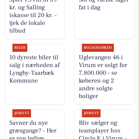
kr. og Salling
fat i dag
iskasse til 20 kr. -
tjek de lokale
tilbud
BILER
BOLIGMARKED
10 dyreste biler til
Uglevangen 46 i
salg i nærheden af
Virum er solgt for
Lyngby-Taarbæk
7.800.000 - se
Kommune
køberen og 2
andre solgte
boliger
JOBNYT
JOBNYT
Savner du nye
Bliv sælger og
græsgange? - Her
teamplayer hos
er nye ledige
Circle K i Virum -