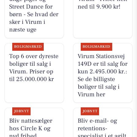
Street Dance for
ned til 9.900 kr!
børn - Se hvad der
sker i Virum i
næste uge
BOLIGMARKED
BOLIGMARKED
Top 6 over dyreste
Virum Stationsvej
boliger til salg i
149D er til salg for
Virum. Priser op
kun 2.495.000 kr.:
til 25.000.000 kr
Se de billigste
boliger til salg i
Virum her
JOBNYT
JOBNYT
Bliv nattesælger
Bliv e-mail- og
hos Circle K og
retentions-
nyd frihed,
specialist i et agilt