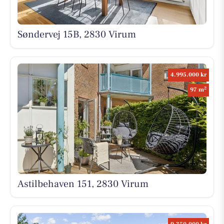
Søndervej 15B, 2830 Virum
4.995.000 kr
2
97 m
Astilbehaven 151, 2830 Virum