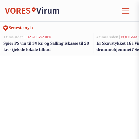
VORES
Virum
Seneste nyt ›
1 time siden |
DAGLIGVARER
4 timer siden |
BOLIGMA
Spier PS vin til 39 kr. og Salling iskasse til 20
Er Skovstykket 16 i V
kr. - tjek de lokale tilbud
drømmehjemmet? Se de
salg nu for op til 19.