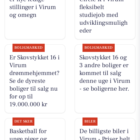
stillinger i Virum
fleksibelt
og omegn
studiejob med
udviklingsmuligh
eder
BOLIGMARKED
BOLIGMARKED
Er Skovstykket 16 i
Skovstykket 16 og
Virum
3 andre boliger er
drømmehjemmet?
kommet til salg
Se de dyreste
denne uge i Virum
boliger til salg nu
- se boligerne her.
for op til
19.000.000 kr
DET SKER
BILER
Basketball for
De billigste biler i
unge piger og
Virum - Priser helt