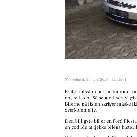
Fredag d. 24. apr. 2026 - kl. 15:01
Er din mission bare at komme fra 
ønskelisten? Så se med her. Vi giv
Bilerne på listen skriger måske ik
overkommelig.
Den billigste bil er en Ford Fiest
en god ide at tjekke bilens histor