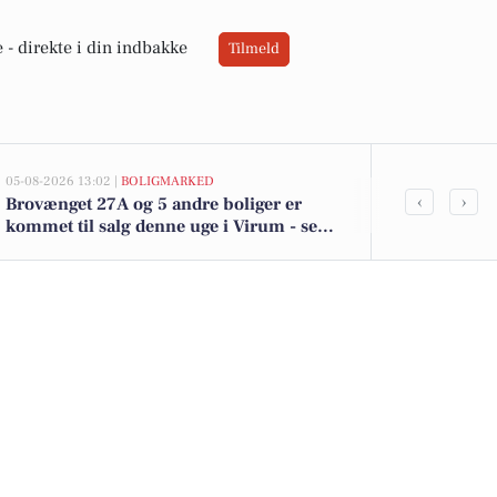
 -
direkte i din indbakke
Tilmeld
05-08-2026 13:02 |
BOLIGMARKED
02-08-2026 16:04
‹
›
Brovænget 27A og 5 andre boliger er
Magnum is til
kommet til salg denne uge i Virum - se
kun 39 kr. - 
boligerne her.