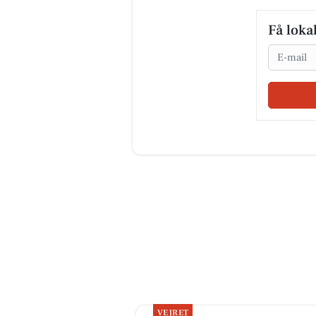
Få loka
Email
VEJRET