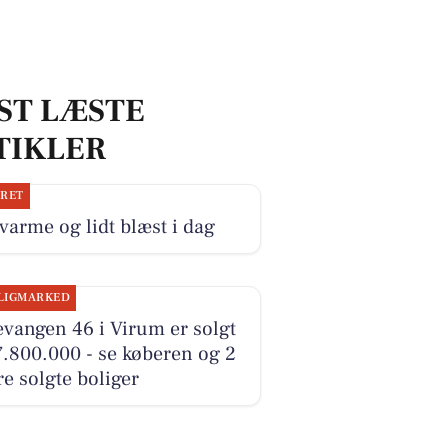
ST LÆSTE
TIKLER
JRET
 varme og lidt blæst i dag
LIGMARKED
vangen 46 i Virum er solgt
7.800.000 - se køberen og 2
e solgte boliger