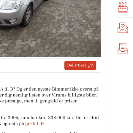
Del artikel
A til B? Og er den nyeste Bimmer ikke øverst på
er dig nemlig listen over Virums billigste biler.
ke prestige, men til gengæld er prisen
a fra 2005, som har kørt 238.000 km. Det er altid
ik og data på
tjekbil.dk