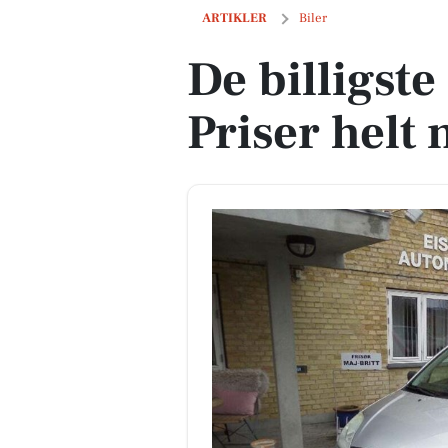
De billigste biler i Virum - Priser helt 
ARTIKLER
Biler
De billigste
Priser helt 