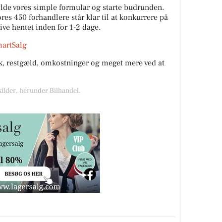
fylde vores simple formular og starte budrunden.
es 450 forhandlere står klar til at konkurrere på
live hentet inden for 1-2 dage.
martSalg
rik, restgæld, omkostninger og meget mere ved at
kilder, herunder Bilhandel.