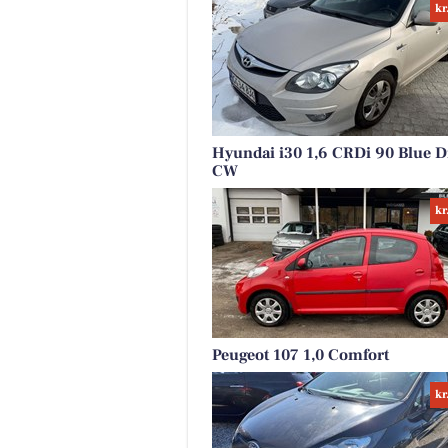
kr
Hyundai i30 1,6 CRDi 90 Blue D
CW
kr
Peugeot 107 1,0 Comfort
kr