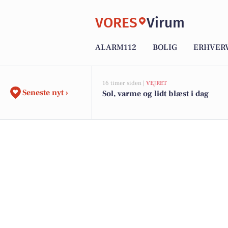
VORES
Virum
ALARM112
BOLIG
ERHVER
16 timer siden |
VEJRET
Seneste nyt ›
Sol, varme og lidt blæst i dag