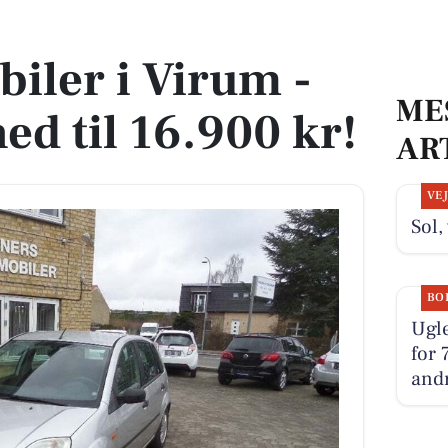
ned til 16.900 kr!
 biler i Virum -
ME
ned til 16.900 kr!
AR
VE
Sol,
BO
Ugle
for 
andr