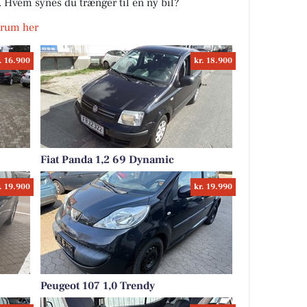
r. Hvem synes du trænger til en ny bil?
Virum her
. 16.900
kr. 18.900
Fiat Panda 1,2 69 Dynamic
. 19.900
kr. 19.990
Peugeot 107 1,0 Trendy