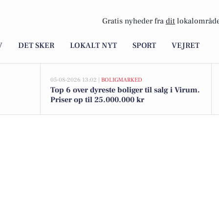
Gratis nyheder fra
dit
lokalområde
V
DET SKER
LOKALT NYT
SPORT
VEJRET
05-08-2026 13:02 |
BOLIGMARKED
Top 6 over dyreste boliger til salg i Virum.
Priser op til 25.000.000 kr