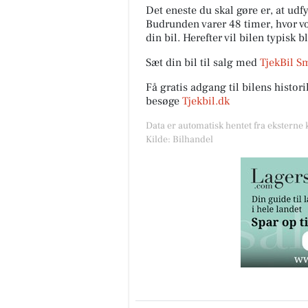
Det eneste du skal gøre er, at ud
Budrunden varer 48 timer, hvor vor
din bil. Herefter vil bilen typisk b
Sæt din bil til salg med
TjekBil S
Få gratis adgang til bilens histo
besøge
Tjekbil.dk
Data er automatisk hentet fra eksterne 
Kilde: Bilhandel