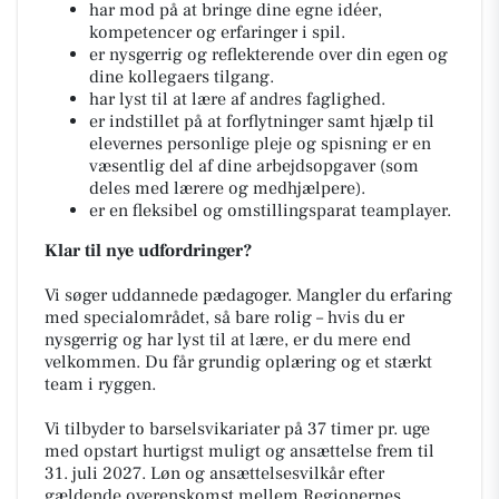
har mod på at bringe dine egne idéer,
kompetencer og erfaringer i spil.
er nysgerrig og reflekterende over din egen og
dine kollegaers tilgang.
har lyst til at lære af andres faglighed.
er indstillet på at forflytninger samt hjælp til
elevernes personlige pleje og spisning er en
væsentlig del af dine arbejdsopgaver (som
deles med lærere og medhjælpere).
er en fleksibel og omstillingsparat teamplayer.
Klar til nye udfordringer?
Vi søger uddannede pædagoger. Mangler du erfaring
med specialområdet, så bare rolig – hvis du er
nysgerrig og har lyst til at lære, er du mere end
velkommen. Du får grundig oplæring og et stærkt
team i ryggen.
Vi tilbyder to barselsvikariater på 37 timer pr. uge
med opstart hurtigst muligt og ansættelse frem til
31. juli 2027. Løn og ansættelsesvilkår efter
gældende overenskomst mellem Regionernes