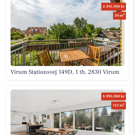
2.495.000 kr
2
50 m
Virum Stationsvej 149D, 1 th, 2830 Virum
8.995.000 kr
2
132 m