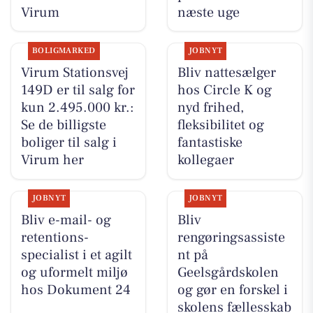
Virum
næste uge
BOLIGMARKED
JOBNYT
Virum Stationsvej
Bliv nattesælger
149D er til salg for
hos Circle K og
kun 2.495.000 kr.:
nyd frihed,
Se de billigste
fleksibilitet og
boliger til salg i
fantastiske
Virum her
kollegaer
JOBNYT
JOBNYT
Bliv e-mail- og
Bliv
retentions-
rengøringsassiste
specialist i et agilt
nt på
og uformelt miljø
Geelsgårdskolen
hos Dokument 24
og gør en forskel i
skolens fællesskab