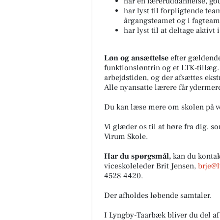
har en læreruddannelse, god
har lyst til forpligtende te
årgangsteamet og i fagteam
har lyst til at deltage aktivt
Løn og ansættelse
efter gældende 
funktionsløntrin og et LTK-tillæg.
arbejdstiden, og der afsættes ekstr
Alle nyansatte lærere får ydermere
Du kan læse mere om skolen på 
Vi glæder os til at høre fra dig, s
Virum Skole.
Har du spørgsmål,
kan du kontak
viceskoleleder Brit Jensen,
brje@l
4528 4420.
Der afholdes løbende samtaler.
I Lyngby-Taarbæk bliver du del af