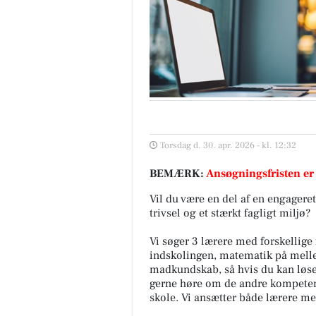
Torsdag d. 30. apr. 2026 - kl. 12:32
BEMÆRK:
Ansøgningsfristen er
Vil du være en del af en engager
trivsel og et stærkt fagligt miljø?
Vi søger 3 lærere med forskellige 
indskolingen, matematik på mell
madkundskab, så hvis du kan løse n
gerne høre om de andre kompetenc
skole. Vi ansætter både lærere med