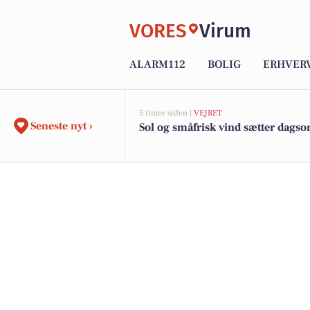
VORES
Virum
ALARM112
BOLIG
ERHVER
5 timer siden |
VEJRET
Seneste nyt ›
Sol og småfrisk vind sætter dags