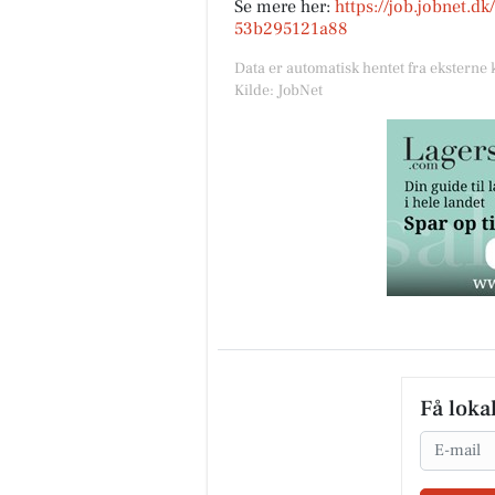
Se mere her:
https://job.jobnet.d
53b295121a88
Data er automatisk hentet fra eksterne 
Kilde: JobNet
Få loka
Email