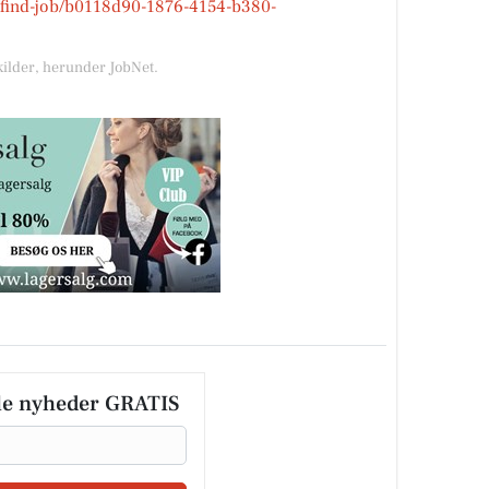
k/find-job/b0118d90-1876-4154-b380-
kilder, herunder JobNet.
le nyheder GRATIS