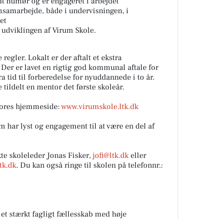
t humør og er engageret i arbejdet
amsamarbejde, både i undervisningen, i
et
 i udviklingen af Virum Skole.
regler. Lokalt er der aftalt et ekstra
 Der er lavet en rigtig god kommunal aftale for
a tid til forberedelse for nyuddannede i to år.
 tildelt en mentor det første skoleår.
vores hjemmeside:
www.virumskole.ltk.dk
om har lyst og engagement til at være en del af
te skoleleder Jonas Fisker,
jofi@ltk.dk
eller
tk.dk
. Du kan også ringe til skolen på telefonnr.:
 et stærkt fagligt fællesskab med høje