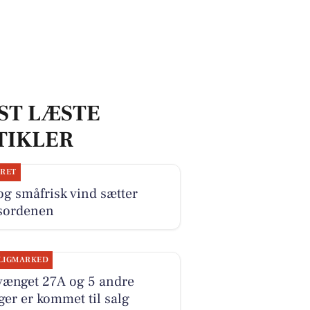
ST LÆSTE
TIKLER
JRET
og småfrisk vind sætter
sordenen
LIGMARKED
vænget 27A og 5 andre
ger er kommet til salg