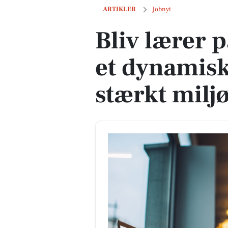
Bliv lærer på Virum Skole i et dynamisk
ARTIKLER
Jobnyt
Bliv lærer 
et dynamisk
stærkt milj