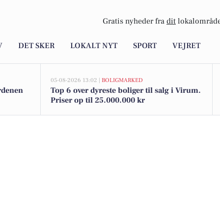
Gratis nyheder fra
dit
lokalområde
V
DET SKER
LOKALT NYT
SPORT
VEJRET
05-08-2026 13:02 |
BOLIGMARKED
ordenen
Top 6 over dyreste boliger til salg i Virum.
Priser op til 25.000.000 kr