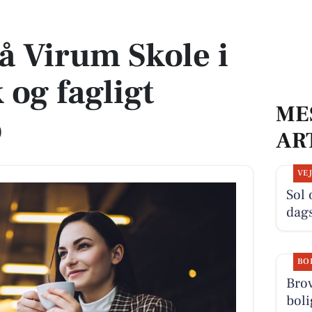
 og fagligt stærkt miljø
på Virum Skole i
 og fagligt
ME
ø
AR
VE
Sol 
dag
BO
Bro
boli