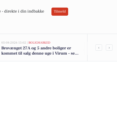
 -
direkte i din indbakke
Tilmeld
05-08-2026 13:02 |
BOLIGMARKED
02-08-2026 16:04
‹
›
Brovænget 27A og 5 andre boliger er
Magnum is til
kommet til salg denne uge i Virum - se
kun 39 kr. - 
boligerne her.